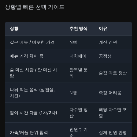
상황별 빠른 선택 가이드
상황
추천 방식
이유
같은 메뉴 / 비슷한 가격
N빵
계산 간편
메뉴 가격 차이 큼
더치페이
공정성
술 마신 사람 / 안 마신 사
항목별 분
술값 따로 정산
람
리
나눠 먹는 음식 (삼겹살,
N빵
측정 어려움
치킨)
차수별 정
해당 차수만 포
참여 시간 다름 (1차/2차)
산
함
인원수 기
가족/커플 단위 참석
실제 인원 반영
준