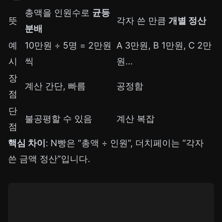
총액을 인원수로
균등
뜻
각자 쓴 만큼
개별 정산
분배
예
10만원 ÷ 5명 = 2만원
A 3만원, B 1만원, C 2만
시
씩
원…
장
계산 간단, 빠름
공정함
점
단
불공평할 수 있음
계산 복잡
점
핵심 차이
: N빵은 “총액 ÷ 인원”, 더치페이는 “각자
쓴 금액 정산”입니다.