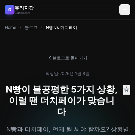
유리지갑
G
Glasswallet
Home
블로그
N빵 vs 더치페이
블로그로 돌아가기
작성일
·
2026년 1월 8일
N빵이 불공평한 5가지 상황,
☆
이럴 땐 더치페이가 맞습니
다
N빵과 더치페이, 언제 뭘 써야 할까요? 상황별