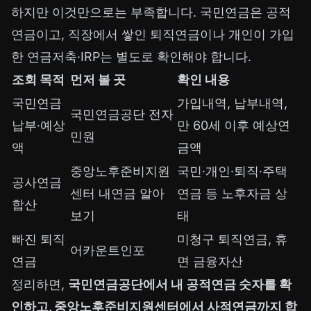
하지만 이것만으로는 부족합니다. 국민연금은 공적
연금이고, 직장에서 쌓인 퇴직연금이나 개인이 가입
한 연금저축·IRP는 별도로 확인해야 합니다.
조회 목적
먼저 볼 곳
확인 내용
국민연금
가입내역, 납부내역,
국민연금공단 전자
납부·예상
만 60세 이후 예상연
민원
액
금액
중앙노후준비지원
국민·개인·퇴직·주택
공사연금
센터 내연금 알아
연금 등 노후자금 상
합산
보기
태
빠진 퇴직
미청구 퇴직연금, 휴
어카운트인포
연금
면 금융자산
정리하면,
국민연금공단에서 내 공적연금 숫자를 확
인하고, 중앙노후준비지원센터에서 사적연금까지 합