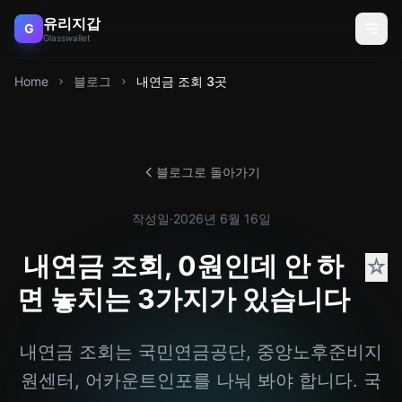
유리지갑
G
Glasswallet
Home
블로그
내연금 조회 3곳
블로그로 돌아가기
작성일
·
2026년 6월 16일
내연금 조회, 0원인데 안 하
☆
면 놓치는 3가지가 있습니다
내연금 조회는 국민연금공단, 중앙노후준비지
원센터, 어카운트인포를 나눠 봐야 합니다. 국