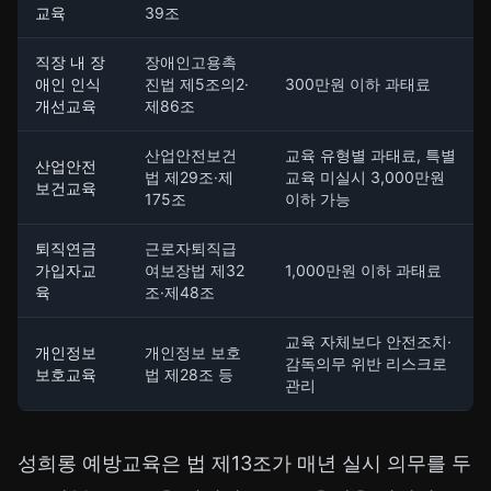
교육
39조
직장 내 장
장애인고용촉
애인 인식
진법 제5조의2·
300만원 이하 과태료
개선교육
제86조
산업안전보건
교육 유형별 과태료, 특별
산업안전
법 제29조·제
교육 미실시 3,000만원
보건교육
175조
이하 가능
퇴직연금
근로자퇴직급
가입자교
여보장법 제32
1,000만원 이하 과태료
육
조·제48조
교육 자체보다 안전조치·
개인정보
개인정보 보호
감독의무 위반 리스크로
보호교육
법 제28조 등
관리
성희롱 예방교육은 법 제13조가 매년 실시 의무를 두