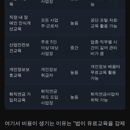
사업장
육
능
직장 내 장
모든 사업
공단 포털 자료·
애인 인식개
높음
주·근로자
교육 활용 가능
선교육
주로 5인
업종·직무별 시
산업안전보
이상 대상
중간
간이 길어 관리
건교육
사업장
비가 큼
개인정보 배움터
개인정보보
개인정보
높음
무료교육 활용
호교육
취급자
가능
퇴직연금
퇴직연금 가
퇴직연금사업자
제도 도입
높음
입자교육
위탁 가능
사업장
여기서 비용이 생기는 이유는 “법이 유료교육을 강제