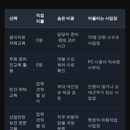
직접
선택
숨은 비용
어울리는 사업장
지출
담당자 준비
공식자료
10명 안팎 소규모
0원
·증빙 관리
자체교육
사업장
시간
무료 온라
개별 수강
PC 사용이 익숙한
인교육 활
0원
독려·수료
사무직
용
확인
업체
계약·개인정
인원이 많거나 교
민간 위탁
견적
보 제공 검
대근무가 있는 사
교육
별 상
토
업장
이
업체
산업안전
직무·위험작
견적
현장직·위험작업
보건 전문
업별 과정
별 상
사업장
교육
분류