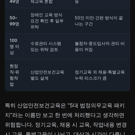
49명
체교육 혼합
능
장애인 교육 방식
50–
50인 미만 간편 방식이 끝
요건 확인 후 일부
99명
나는 구간
위탁
100
수료관리 시스템
불참자·중도입사자 관리 비
명 이
있는 위탁 검토
용이 커짐
상
현장
직·위
산업안전보건교육
정기교육 외 채용·특별교육
험작
별도 설계
누락 리스크가 큼
업
특히 산업안전보건교육은 “5대 법정의무교육 패키
지”라는 이름만 보고 한 번에 처리했다고 생각하면
위험합니다. 정기교육, 채용 시 교육, 작업내용 변경
시 교육, 특별교육이 나뉘고, 대상과 시간이 다릅니