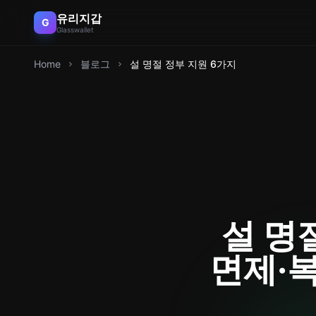
유리지갑
G
Glasswallet
Home
블로그
설 명절 정부 지원 6가지
설 명
면제·