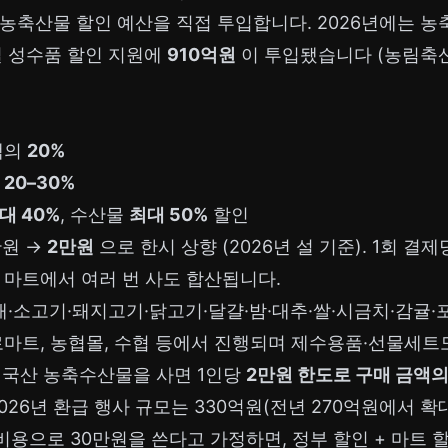
농축산물 할인 예산을 직접 투입합니다. 2026년에는 농
 설 성수품 할인 지원에
910억원
이 투입됐습니다 (농림축
액의
20%
:
20–30%
대 40%
, 수산물
최대 50%
할인
만원 →
2만원
으로 한시 상향 (2026년 설 기준). 1회 결
 마트에서 여러 번 사도 합산됩니다.
·배·소고기·돼지고기·닭고기·달걀·밤·대추·쌀·시금치·감귤·
로마트, 농협몰, 수협 등에서 진행되며 제수용품·선물세트
: 국산 농축수산물을 사면 1인당
2만원 한도로 구매 금액의
2026년 환급 행사 규모는 330억원(전년 270억원에서 확
비용으로 30만원을 쓴다고 가정하면, 정부 할인 + 마트