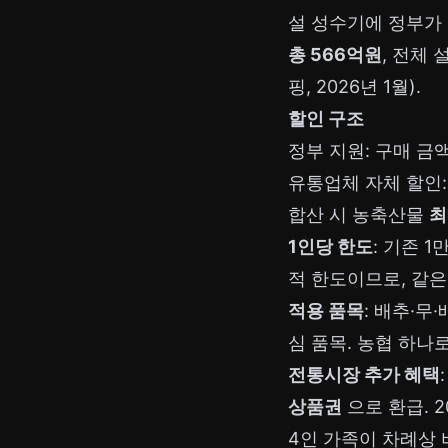
설 성수기에 정부가 
총 566억원
, 전체
핑, 2026년 1월).
할인 구조
정부 지원: 구매 금
유통업체 자체 할인
합산 시 농축산물
최
1인당 한도
: 기존 1
적 한도이므로, 같은
적용 품목
: 배추·무
심 품목. 농협 하나
전통시장 추가 혜택
상품권
으로 환급. 
4인 가족이 차례상 