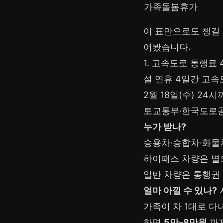
가족돌봄휴가
이 표만으로도 챙길 
어봤습니다.
1. 고속도로 통행료 
설 연휴 4일간 고
2월 18일(수) 2
토교통부·한국도로공사
누가 받나?
승용차·승합차·화물
하이패스 차량은 별도
일반 차량은 통행권 
얼마 아낄 수 있나?
가족이 차 1대로 다
하면
5만–8만원
까지