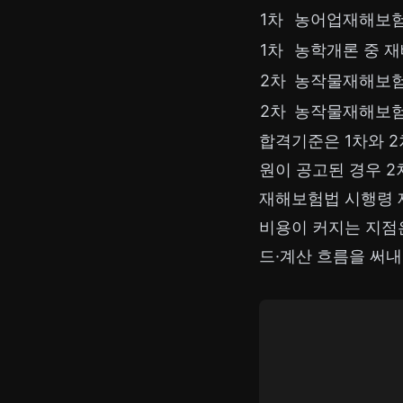
1차
농어업재해보
1차
농학개론 중 재
2차
농작물재해보험
2차
농작물재해보험
합격기준은 1차와 
원이 공고된 경우 2
재해보험법 시행령 제1
비용이 커지는 지점은
드·계산 흐름을 써내