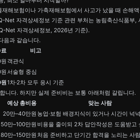
용, 최소 얼마부터 시작할까?
재해보험이나 가축재해보험에서 사고가 났을 때 손해액
Q-Net 자격상세정보 기준 관련 부처는 농림축산식품부,
Net 자격상세정보, 2026년 기준).
다음과 같습니다.
수료
비고
0원
객관식
0원
서술형 중심
0원
1차·2차 모두 응시 기준
합니다. 하지만 실제 준비비는 보통 아래처럼 갈립니다.
예상 총비용
맞는 사람
20만–40만원
농업·보험 배경지식이 있거나 시간이 넉
50만–100만원
비용을 줄이되 2차 답안작성은 도움받고 
80만–150만원
처음 준비하고 단기간 합격을 노리는 사