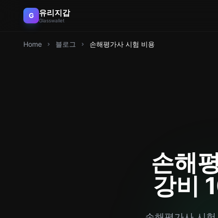
유리지갑
G
Glasswallet
Home
블로그
손해평가사 시험 비용
손해평
강비 
손해평가사 시험 응