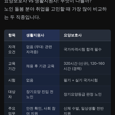
요양보호사 vs 생활지원사: 무엇이 다를까?
노인 돌봄 분야 취업을 고민할 때 가장 많이 비교하
는 두 직종입니다.
항목
생활지원사
요양보호사
자격
없음 (우대: 관련
국가자격시험 합격 필수
요건
자격증)
교육
320시간 (신규), 120–160
채용 후 기관 교육
기간
시간 (경력)
시험
없음
필기 + 실기 국가시험
대상
장기요양 진입 전
장기요양등급 판정 노인
자
노인
주요
안전 확인, 사회 참
신체 수발, 일상생활 전반
업무
여 지원
지원