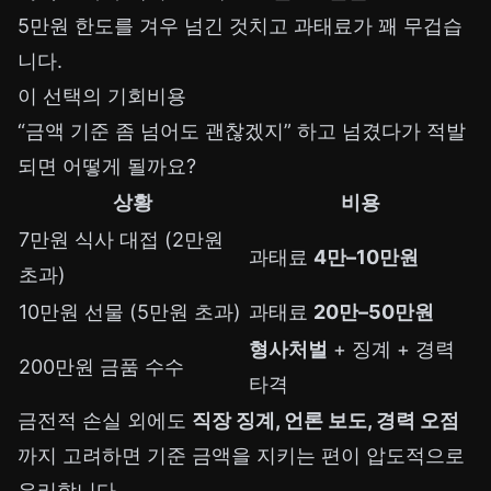
5만원 한도를 겨우 넘긴 것치고 과태료가 꽤 무겁습
니다.
이 선택의 기회비용
“금액 기준 좀 넘어도 괜찮겠지” 하고 넘겼다가 적발
되면 어떻게 될까요?
상황
비용
7만원 식사 대접 (2만원
과태료
4만–10만원
초과)
10만원 선물 (5만원 초과)
과태료
20만–50만원
형사처벌
+ 징계 + 경력
200만원 금품 수수
타격
금전적 손실 외에도
직장 징계, 언론 보도, 경력 오점
까지 고려하면 기준 금액을 지키는 편이 압도적으로
유리합니다.