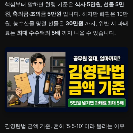
핵심부터 말하면 현행 기준은
식사 5만원, 선물 5만
원, 축의금·조의금 5만원
입니다. 하지만 화환은 10만
원, 농수산물 명절 선물은
30만원
까지, 위반 시 과태
료는
최대 수수액의 5배
까지 나올 수 있습니다.
김영란법 금액 기준, 흔히 ‘5·5·10’ 이라 불리는 이유