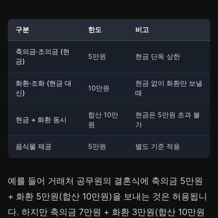
구분
한도
비고
축의금·조의금 (현
5만원
현금 단독 상한
금)
화환·조화 (현금 대
현금 없이 화환만 보낼
10만원
신)
때
합산 10만
현금은 5만원 초과 불
현금 + 화환 동시
원
가
음식물 제공
5만원
별도 기준 적용
예를 들어 거래처 공무원의 결혼식에 축의금 5만원
+ 화환 5만원(합산 10만원)을 보내는 것은 허용됩니
다. 하지만 축의금 7만원 + 화환 3만원(합산 10만원