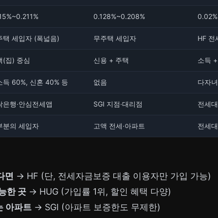
115%~0.211%
0.128%~0.208%
0.02%
주택 세입자 (폭넓음)
무주택 세입자
HF 
(집) 중심
신용 + 주택
소득 +
득 60%, 신혼 40% 등
없음
다자녀
탁은행·안심전세앱
SGI 지점·대리점
전세대
부분의 세입자
고액 전세·아파트
전세대
다면
→ HF (단, 전세자금보증 대출 이용자만 가입 가능)
능한 곳
→ HUG (가입률 1위, 할인 혜택 다양)
는 아파트
→ SGI (아파트 보증한도 무제한)