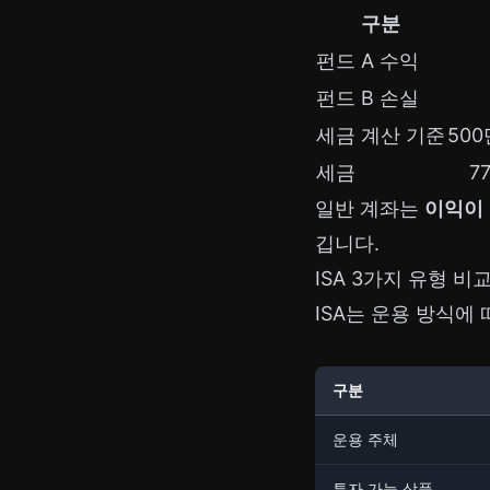
구분
펀드 A 수익
펀드 B 손실
세금 계산 기준
500
세금
7
일반 계좌는
이익이
깁니다.
ISA 3가지 유형 비
ISA는 운용 방식에
구분
운용 주체
투자 가능 상품