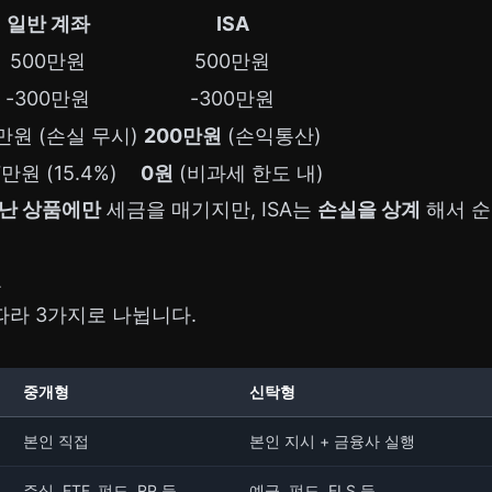
일반 계좌
ISA
500만원
500만원
-300만원
-300만원
만원 (손실 무시)
200만원
(손익통산)
7만원 (15.4%)
0원
(비과세 한도 내)
 난 상품에만
세금을 매기지만, ISA는
손실을 상계
해서 순
교
 따라 3가지로 나뉩니다.
중개형
신탁형
본인 직접
본인 지시 + 금융사 실행
주식, ETF, 펀드, RP 등
예금, 펀드, ELS 등