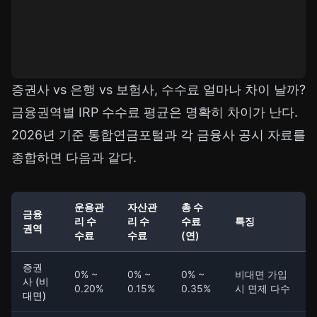
증권사 vs 은행 vs 보험사, 수수료 얼마나 차이 날까?
금융권역별 IRP 수수료 평균은 명확히 차이가 난다.
2026년 기준 통합연금포털과 각 금융사 공시 자료를
종합하면 다음과 같다.
운용관
자산관
총 수
금융
리 수
리 수
수료
특징
권역
수료
수료
(연)
증권
0% ~
0% ~
0% ~
비대면 가입
사 (비
0.20%
0.15%
0.35%
시 면제 다수
대면)