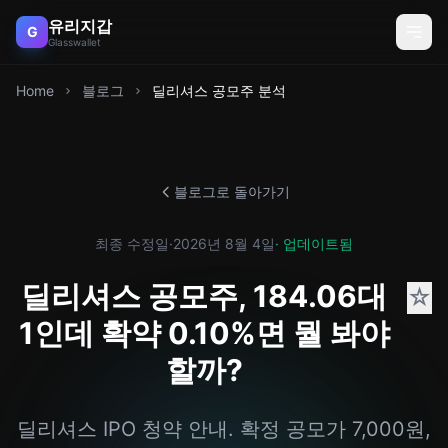
유리지갑
G
Glasswallet
Home
블로그
딜리셔스 공모주 분석
블로그로 돌아가기
최종 수정일
·
2026년 8월 4일
· 업데이트됨
딜리셔스 공모주, 184.06대
☆
1인데 확약 0.10%면 뭘 봐야
할까?
딜리셔스 IPO 청약 안내. 확정 공모가 7,000원,