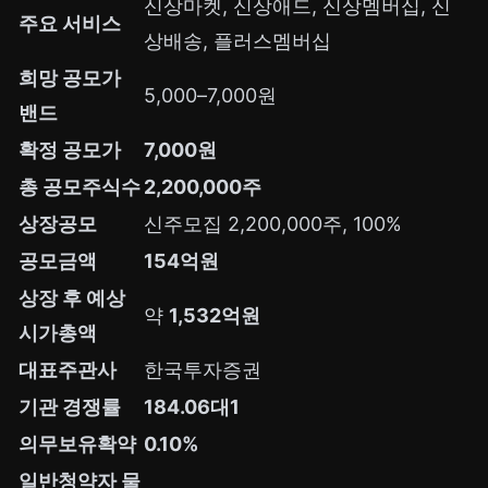
신상마켓, 신상애드, 신상멤버십, 신
주요 서비스
상배송, 플러스멤버십
희망 공모가
5,000–7,000원
밴드
확정 공모가
7,000원
총 공모주식수
2,200,000주
상장공모
신주모집 2,200,000주, 100%
공모금액
154억원
상장 후 예상
약
1,532억원
시가총액
대표주관사
한국투자증권
기관 경쟁률
184.06대1
의무보유확약
0.10%
일반청약자 물