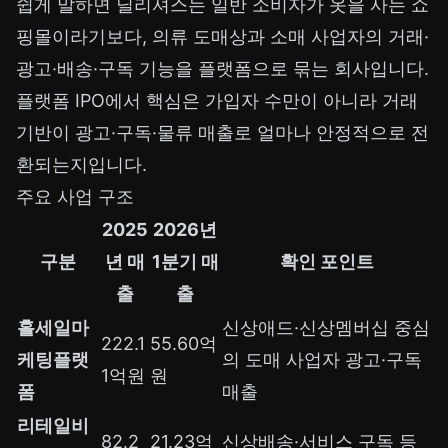
쉽게 말하면 딜리셔스는 일반 소비자가 옷을 사는 쇼
핑몰이라기보다, 의류 도매상과 소매 사업자의 거래·
광고·배송·구독 기능을 플랫폼으로 묶는 회사입니다.
플랫폼 IPO에서 핵심은 가입자 수만이 아니라 거래
기반이 광고·구독·물류 매출로 얼마나 안정적으로 전
환되는지입니다.
주요 사업 구조
2025
2026년
구분
년 매
1분기 매
확인 포인트
출
출
홀세일마
신상애드·신상멤버십 중심
222.1
55.60억
케팅플랫
의 도매 사업자 광고·구독
1억원
원
폼
매출
리테일비
82.2
21.23억
신상배송·서비스 구독 등