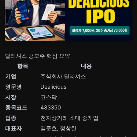
딜리셔스 공모주 핵심 요약
항목
내용
기업
주식회사 딜리셔스
영문명
Dealicious
시장
코스닥
종목코드
483350
업종
전자상거래 소매 중개업
대표자
김준호, 정창한