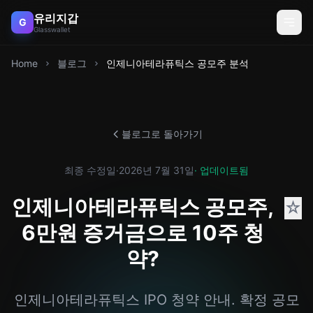
유리지갑
G
Glasswallet
Home
블로그
인제니아테라퓨틱스 공모주 분석
블로그로 돌아가기
최종 수정일
·
2026년 7월 31일
· 업데이트됨
인제니아테라퓨틱스 공모주,
☆
6만원 증거금으로 10주 청
약?
인제니아테라퓨틱스 IPO 청약 안내. 확정 공모