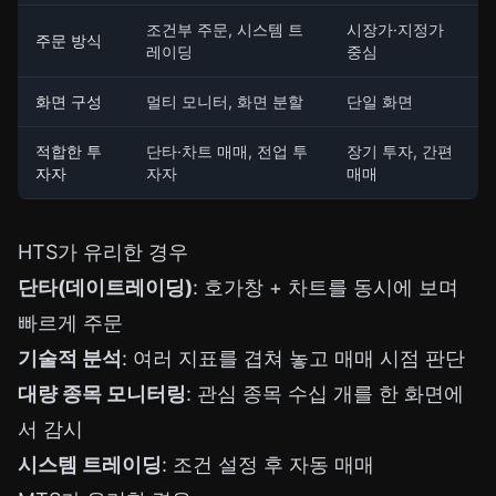
조건부 주문, 시스템 트
시장가·지정가
주문 방식
레이딩
중심
화면 구성
멀티 모니터, 화면 분할
단일 화면
적합한 투
단타·차트 매매, 전업 투
장기 투자, 간편
자자
자자
매매
HTS가 유리한 경우
단타(데이트레이딩)
: 호가창 + 차트를 동시에 보며
빠르게 주문
기술적 분석
: 여러 지표를 겹쳐 놓고 매매 시점 판단
대량 종목 모니터링
: 관심 종목 수십 개를 한 화면에
서 감시
시스템 트레이딩
: 조건 설정 후 자동 매매