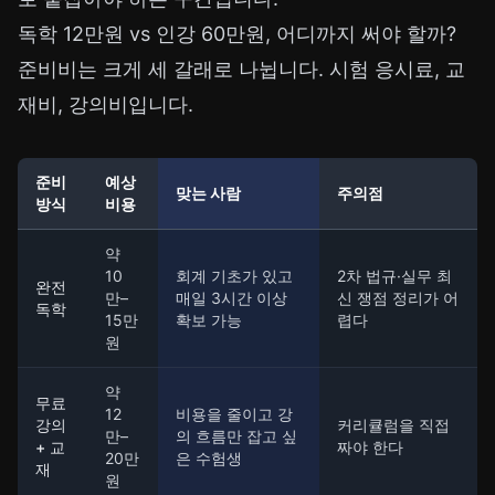
독학 12만원 vs 인강 60만원, 어디까지 써야 할까?
준비비는 크게 세 갈래로 나뉩니다. 시험 응시료, 교
재비, 강의비입니다.
준비
예상
맞는 사람
주의점
방식
비용
약
10
회계 기초가 있고
2차 법규·실무 최
완전
만–
매일 3시간 이상
신 쟁점 정리가 어
독학
15만
확보 가능
렵다
원
약
무료
12
비용을 줄이고 강
강의
커리큘럼을 직접
만–
의 흐름만 잡고 싶
+ 교
짜야 한다
20만
은 수험생
재
원