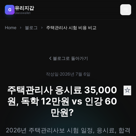
유리지갑
G
Glasswallet
Home
블로그
주택관리사 시험 비용 비교
블로그로 돌아가기
작성일
·
2026년 7월 6일
주택관리사 응시료 35,000
☆
원, 독학 12만원 vs 인강 60
만원?
2026년 주택관리사보 시험 일정, 응시료, 합격