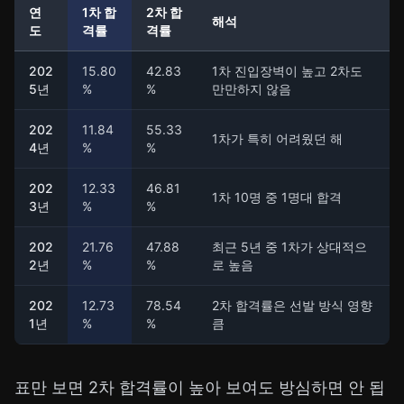
연
1차 합
2차 합
해석
도
격률
격률
202
15.80
42.83
1차 진입장벽이 높고 2차도
5년
%
%
만만하지 않음
202
11.84
55.33
1차가 특히 어려웠던 해
4년
%
%
202
12.33
46.81
1차 10명 중 1명대 합격
3년
%
%
202
21.76
47.88
최근 5년 중 1차가 상대적으
2년
%
%
로 높음
202
12.73
78.54
2차 합격률은 선발 방식 영향
1년
%
%
큼
표만 보면 2차 합격률이 높아 보여도 방심하면 안 됩