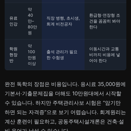
약
40
환급형·연장형 조
유료
직장 병행, 초시생,
만–
건을 꼼꼼히 봐야
인강
회계 비전공자
80만
한다
원
약
학원
이동시간과 교통
100
출석 관리가 필요
현장
비까지 비용에 넣
만원
한 수험생
반
어야 한다
이상
완전 독학의 장점은 비용입니다. 응시료 35,000원에
기본서·기출문제집을 더해도 10만원대에서 시작할
수 있습니다. 하지만 주택관리사보 시험은 “암기만
하면 되는 자격증”으로 보기 어렵습니다. 회계원리는
계산 훈련이 필요하고, 공동주택시설개론은 건축·설
비 용어가 낯설 수 있습니다.