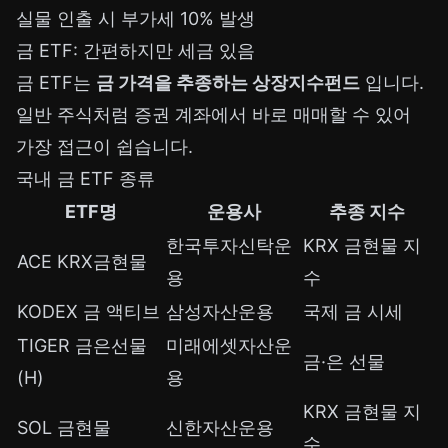
실물 인출 시 부가세 10% 발생
금 ETF: 간편하지만 세금 있음
금 ETF는
금 가격을 추종하는 상장지수펀드
입니다.
일반 주식처럼 증권 계좌에서 바로 매매할 수 있어
가장 접근이 쉽습니다.
국내 금 ETF 종류
ETF명
운용사
추종 지수
한국투자신탁운
KRX 금현물 지
ACE KRX금현물
용
수
KODEX 금 액티브
삼성자산운용
국제 금 시세
TIGER 금은선물
미래에셋자산운
금·은 선물
(H)
용
KRX 금현물 지
SOL 금현물
신한자산운용
수