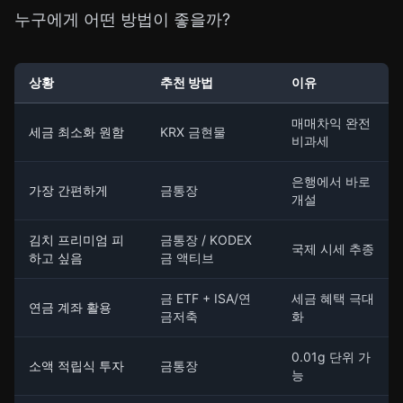
누구에게 어떤 방법이 좋을까?
상황
추천 방법
이유
매매차익 완전
세금 최소화 원함
KRX 금현물
비과세
은행에서 바로
가장 간편하게
금통장
개설
김치 프리미엄 피
금통장 / KODEX
국제 시세 추종
하고 싶음
금 액티브
금 ETF + ISA/연
세금 혜택 극대
연금 계좌 활용
금저축
화
0.01g 단위 가
소액 적립식 투자
금통장
능