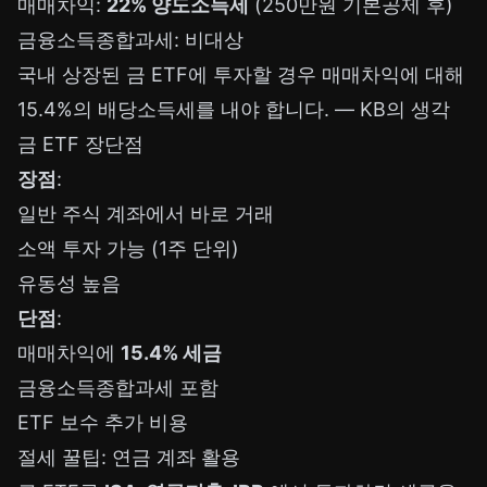
매매차익:
22% 양도소득세
(250만원 기본공제 후)
금융소득종합과세: 비대상
국내 상장된 금 ETF에 투자할 경우 매매차익에 대해
15.4%의 배당소득세를 내야 합니다. —
KB의 생각
금 ETF 장단점
장점
:
일반 주식 계좌에서 바로 거래
소액 투자 가능 (1주 단위)
유동성 높음
단점
:
매매차익에
15.4% 세금
금융소득종합과세 포함
ETF 보수 추가 비용
절세 꿀팁: 연금 계좌 활용