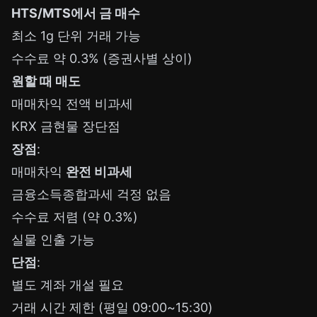
HTS/MTS에서 금 매수
최소 1g 단위 거래 가능
수수료 약 0.3% (증권사별 상이)
원할 때 매도
매매차익 전액 비과세
KRX 금현물 장단점
장점
:
매매차익
완전 비과세
금융소득종합과세 걱정 없음
수수료 저렴 (약 0.3%)
실물 인출 가능
단점
:
별도 계좌 개설 필요
거래 시간 제한 (평일 09:00~15:30)