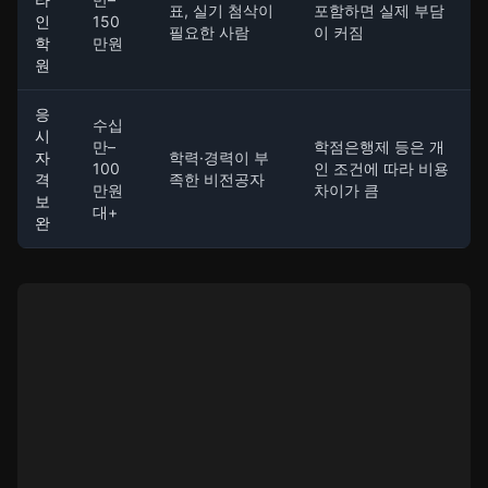
표, 실기 첨삭이
포함하면 실제 부담
인
150
필요한 사람
이 커짐
학
만원
원
응
수십
시
만–
학점은행제 등은 개
자
학력·경력이 부
100
인 조건에 따라 비용
격
족한 비전공자
만원
차이가 큼
보
대+
완