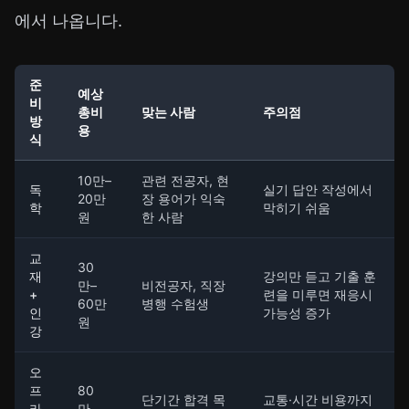
에서 나옵니다.
준
예상
비
총비
맞는 사람
주의점
방
용
식
10만–
관련 전공자, 현
독
실기 답안 작성에서
20만
장 용어가 익숙
학
막히기 쉬움
원
한 사람
교
30
재
강의만 듣고 기출 훈
만–
비전공자, 직장
+
련을 미루면 재응시
60만
병행 수험생
인
가능성 증가
원
강
오
프
80
단기간 합격 목
교통·시간 비용까지
라
만–