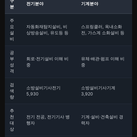
구
전기분야
기계분야
분
주
요
자동화재탐지설비, 비
스프링클러, 옥내소화
설
상방송설비, 유도등 등
전, 가스계 소화설비 등
비
공
부
회로·전기설비 이해 비
유체·배관·펌프 이해 비
성
중
중
격
검
소방설비기사전기
소방설비기사기계
색
5,930
3,920
량
추
천
전기 전공, 전기기사 병
기계·설비·건축설비 경
대
행자
력자
상