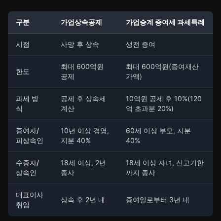
구분
가업상속공제
가업승계 증여세 과세특례
시점
사망 후 상속
생전 증여
최대 600억원
최대 600억원(증여재산
한도
공제
가액)
과세 방
공제 후 상속세
10억원 공제 후 10%(120
식
계산
억 초과분 20%)
증여자/
10년 이상 경영,
60세 이상 부모, 지분
피상속인
지분 40%
40%
수증자/
18세 이상, 2년
18세 이상 자녀, 신고기한
상속인
종사
까지 종사
대표이사
상속 후 2년 내
증여일로부터 3년 내
취임