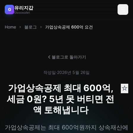
유리지갑
G
Glasswallet
Home
블로그
가업상속공제 600억 요건
블로그로 돌아가기
작성일
·
2026년 5월 26일
가업상속공제 최대 600억,
☆
세금 0원? 5년 못 버티면 전
액 토해냅니다
가업상속공제는 최대 600억원까지 상속재산에