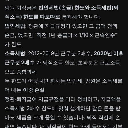
임원 퇴직금은
법인세법(손금) 한도와 소득세법(퇴
직소득) 한도를 따로따로
통과해야 합니다.
법인세법
: 정관에 지급규정이 있으면 그 금액 전액
손금, 없으면 “직전 1년 총급여 × 1/10 × 근속연수”
가 한도
소득세법
: 2012–2019년 근무분 3배수,
2020년 이후
근무분 2배수
가 퇴직소득 한도. 초과분은 근로소득
으로 종합과세
두 한도가 어긋나면 회사는 법인세, 임원은 소득세를
더 내는
이중 손실
정관·퇴직급여 지급규정을 미리 정비하고, 지급액을
소득세법 2배수 한도에 맞춰 설계하면 같은 돈을 받
아도 세금을 크게 줄일 수 있습니다. 퇴직 직전에 손
대면 늦습니다. 내 퇴직금이 한도 안에 들어오는지부