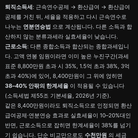
퇴직소득세
: 근속연수공제 → 환산급여 → 환산급여
공제를 거친 뒤, 세율을 적용하고 다시 근속연수로
나누는
연분연승법
으로 계산됩니다. 다른 소득과 합
산하지 않는 분류과세라 실효세율이 낮습니다.
근로소득
: 다른 종합소득과 합산되는 종합과세입니
다. 고액 연봉 임원이라면 이미 높은 누진구간(과세
표준 8,800만원 초과 시 35%, 1.5억 초과 38%, 3억
초과 40%)에 있어, 8,400만원이 그 위에 얹히면
38–40% 안팎의 한계세율
이 적용될 수 있습니다
(소득세법 제55조 기본세율, 2026년 기준).
같은 8,400만원이라도 퇴직소득으로 인정되면 환산
급여공제·연분연승 효과로 실효세율이 10–20%대인
반면, 근로소득으로 잡히면 한계세율이 38%를 넘기
기 쉽습니다. 단순 비교만으로도
수천만원
의 세금