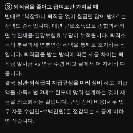
③ 퇴직금을 줄이고 급여로만 가져갈 때
반대로 “복잡하니 퇴직금 없이 월급만 많이 받자” 는
선택도 손해입니다. 매년 근로소득으로 종합과세되
면 누진세율·건강보험료 부담이 누적됩니다. 퇴직소
득의 분류과세·연분연승 혜택을 통째로 포기하는 셈
입니다. 퇴직금을 받는 방식에 따른 세금 차이는
퇴
직금 일시금 vs 연금 수령 비교
글에서 더 자세히 다
룹니다.
결국
정관·퇴직급여 지급규정을 미리 정비
하고, 지급
액을 소득세법 2배수 한도에 맞춰 설계하는 것이 세
금을 최소화하는 길입니다. 규정 정비 비용(세무·법
무 자문 수십만–수백만원)은 절감되는 세금에 비하
면 작습니다.