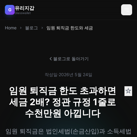
유리지갑
G
Glasswallet
Home
블로그
임원 퇴직금 한도와 세금
블로그로 돌아가기
작성일
·
2026년 5월 24일
임원 퇴직금 한도 초과하면
☆
세금 2배? 정관 규정 1줄로
수천만원 아낍니다
임원 퇴직금은 법인세법(손금산입)과 소득세법