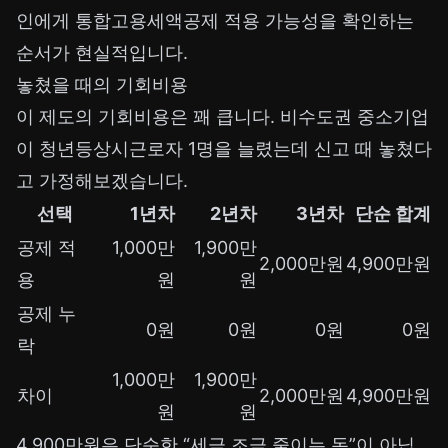
인에게 통합고용세액공제 적용 가능성을 확인하는
순서가 현실적입니다.
놓쳤을 때의 기회비용
이 제도의 기회비용은 꽤 큽니다. 비수도권 중소기업
이 청년등상시근로자 1명을 늘렸는데 신고 때 놓쳤다
고 가정해보겠습니다.
선택
1년차
2년차
3년차
단순 합계
공제 적
1,000만
1,900만
2,000만원
4,900만원
용
원
원
공제 누
0원
0원
0원
0원
락
1,000만
1,900만
차이
2,000만원
4,900만원
원
원
4,900만원은 단순한 “세금 조금 줄이는 돈”이 아닙