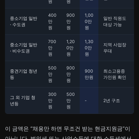
원
원
400
900
1,00
중소기업 일반
일반 직원도
만
만
0만
· 수도권
대상 가능
원
원
원
700
1,20
1,30
중소기업 일반
지역 사업장
만
0만
0만
· 비수도권
우대
원
원
원
500
900
중견기업 청년
900
최소고용증
만
만
등
만원
가인원 확인
원
원
300
500
그 외 기업 청
만
만
-
2년 구조
년등
원
원
이 금액은 “채용만 하면 무조건 받는 현금지원금”이
아닙니다. 법인세 또는 사업소득에 대한 소득세에서