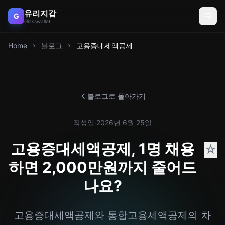
유리지갑
G
Glasswallet
Home
블로그
고용증대세액공제
블로그로 돌아가기
작성일
·
2026년 6월 25일
고용증대세액공제, 1명 채용
☆
하면 2,000만원까지 줄어드
나요?
고용증대세액공제와 통합고용세액공제의 차