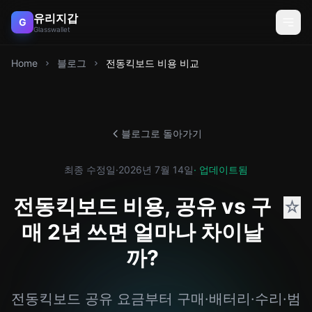
유리지갑
G
Glasswallet
Home
블로그
전동킥보드 비용 비교
블로그로 돌아가기
최종 수정일
·
2026년 7월 14일
· 업데이트됨
전동킥보드 비용, 공유 vs 구
☆
매 2년 쓰면 얼마나 차이날
까?
전동킥보드 공유 요금부터 구매·배터리·수리·범