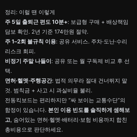
정리: 이럴 땐 이렇게
주 5일 출퇴근 편도 10분+
: 보급형 구매 + 배상책임
담보 확인. 2년 기준 174만원 절약.
주 1–2회 불규칙 이용
: 공유 서비스. 주차·도난·수리
리스크 회피.
비정기 주말 나들이
: 공유 또는 월 구독제 비교 후 선
택.
면허·헬멧·주행공간
: 법적 의무라 절대 건너뛰지 말
것. 범칙금 + 사고 시 과실비율 불리.
전동킥보드는 편리하지만 “싸 보이는 교통수단”의
함정이 있습니다.
본인 이용 빈도를 솔직하게 셈해보
고
, 숨어있는 면허·헬멧·배터리·보험 비용까지 합친
총비용으로 판단하세요.