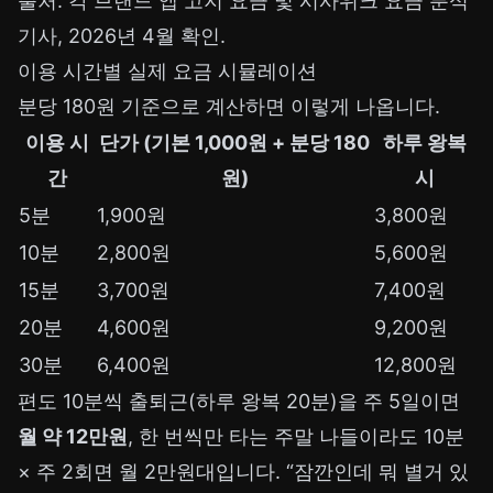
출처: 각 브랜드 앱 고지 요금 및
시사위크 요금 분석
기사
, 2026년 4월 확인.
이용 시간별 실제 요금 시뮬레이션
분당 180원 기준으로 계산하면 이렇게 나옵니다.
이용 시
단가 (기본 1,000원 + 분당 180
하루 왕복
간
원)
시
5분
1,900원
3,800원
10분
2,800원
5,600원
15분
3,700원
7,400원
20분
4,600원
9,200원
30분
6,400원
12,800원
편도 10분씩 출퇴근(하루 왕복 20분)을 주 5일이면
월 약 12만원
, 한 번씩만 타는 주말 나들이라도 10분
× 주 2회면 월 2만원대입니다. “잠깐인데 뭐 별거 있