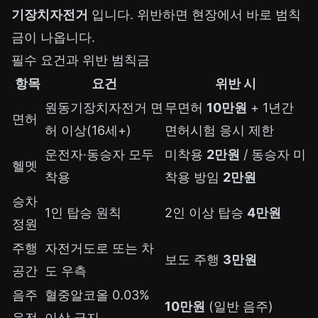
기장치자전거
입니다. 위반하면 현장에서 바로 범칙
금이 나옵니다.
필수 요건과 위반 범칙금
항목
요건
위반 시
원동기장치자전거 면
무면허
10만원
+ 1년간
면허
허 이상(16세+)
면허시험 응시 제한
운전자·동승자 모두
미착용
2만원
/ 동승자 미
헬멧
착용
착용 방임
2만원
승차
1인 탑승 원칙
2인 이상 탑승
4만원
정원
주행
자전거도로 또는 차
보도 주행
3만원
공간
도 우측
음주
혈중알코올 0.03%
10만원
(일반 음주)
운전
이상 금지