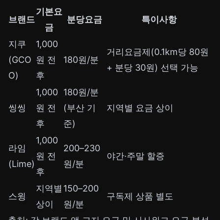
기본요
브랜드
분당요금
특이사항
금
지쿠
1,000
거리요금제(0.1km당 80원
(GCO
원 전
180원/분
+ 분당 30원) 선택 가능
O)
후
1,000
180원/분
씽씽
원 전
(부산 기
지역별 요금 상이
후
준)
1,000
라임
200–230
원 전
야간·주말 할증
(Lime)
원/분
후
지역별
150–200
스윙
구독제 상품 별도
상이
원/분