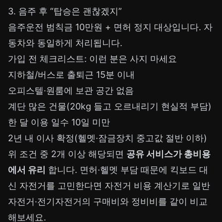
3. 음주 후 “탑승은 괜찮겠지”
음주운전 범칙금 10만원 + 면허 정지 대상입니다. 자
동차와 동일하게 처리됩니다.
가입 전 체크리스트: 이런 분은 사지 마세요
지하철/버스로 출퇴근 15분 이내
오피스텔·원룸에 보관 공간 없음
계단 많은 건물(20kg 들고 오르내리기 현실적 부담)
한 달 이용 일수 10일 미만
2년 내 이사 확정(헬멧·잠금장치 중고값 절반 이하)
위 조건 중 2개 이상 해당되면
공유 서비스가 총비용
에서 유리
합니다. 면허·헬멧 부담 때문에 킥보드 대
신 자전거를 고민한다면
자전거 비용 계산기
로 일반
자전거·전기자전거의 구매비와 정비비를 같이 비교
해보세요.