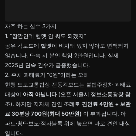
자주 하는 실수 3가지
1. “잠깐인데 헬멧 안 써도 되겠지”
공유 킥보드에 헬멧이 비치돼 있지 않아도 면책되지
않습니다. 단속 시 본인 책임 2만원입니다. 실제
2025년 단속 건수가 급증했습니다.
2. 주차 과태료가 “0원”이라는 오해
현행 도로교통법상 전동킥보드는 불법주정차 과태료
대상이
아직 아닙니다
(
오픈 서울시 정보소통광장
참
조). 하지만 지자체 견인 조례로
견인료 4만원 + 보관
료 30분당 700원(최대 50만원)
이 부과됩니다. 아
파트·횡단보도·점자블록 위에 놓으면 바로 견인 대상
입니다.