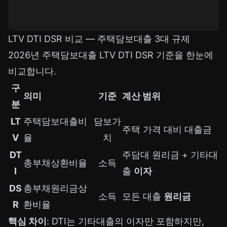
LTV DTI DSR 비교 — 주택담보대출 3대 규제
2026년 주택담보대출 LTV DTI DSR 기준을 한눈에
비교합니다.
구
의미
기준
계산 범위
분
LT
주택담보대출비
담보가
주택 가격 대비 대출금
V
율
치
DT
주담대 원리금 + 기타대
총부채상환비율
소득
I
출
이자
DS
총부채원리금상
소득
모든 대출
원리금
R
환비율
핵심 차이
: DTI는 기타대출의 이자만 포함하지만,