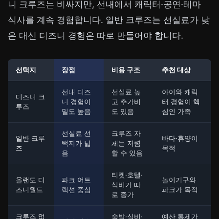
니 크루즈는 비싸지만, 선내에서 캐릭터·공연·테마
식사를 계속 경험합니다. 일반 크루즈는 선실료가 낮
은 대신 디즈니 경험은 따로 만들어야 합니다.
선택지
장점
비용 구조
추천 대상
선내 디즈
선실료 높
아이와 캐릭
디즈니 크
니 경험이
고 추가비
터 경험이 핵
루즈
밀도 높음
도 있음
심인 가족
선실료 선
크루즈 자
일반 크루
바다·휴양이
택지가 넓
체는 저렴
즈
목적
음
할 수 있음
티켓·호텔·
올랜도 디
파크 어트
놀이기구와
식비가 따
즈니월드
랙션 중심
파크가 목적
로 증가
크루즈 없
숙박·식비·
예산 통제가