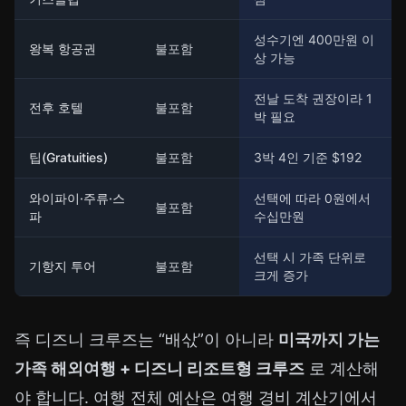
성수기엔 400만원 이
왕복 항공권
불포함
상 가능
전날 도착 권장이라 1
전후 호텔
불포함
박 필요
팁(Gratuities)
불포함
3박 4인 기준 $192
와이파이·주류·스
선택에 따라 0원에서
불포함
파
수십만원
선택 시 가족 단위로
기항지 투어
불포함
크게 증가
즉 디즈니 크루즈는 “배삯”이 아니라
미국까지 가는
가족 해외여행 + 디즈니 리조트형 크루즈
로 계산해
야 합니다. 여행 전체 예산은
여행 경비 계산기
에서