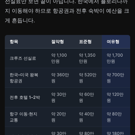
선실료만 보면 끝이 아닙니다. 한국에서 플로리다까
지 이동해야 하므로 항공권과 전후 숙박이 예산을 크
게 흔듭니다.
항목
절약형
표준형
여유형
약 1,100
약 1,350
약 1,700
크루즈 선실료
만원
만원
만원
한국–미국 왕복
약 360만
약 520만
약 700만
항공권
원
원
원
약 30만
약 60만
약 120만
전후 호텔 1–2박
원
원
원
항구 이동·현지
약 20만
약 40만
약 80만
교통
원
원
원
약 30만
약 80만
약 180만