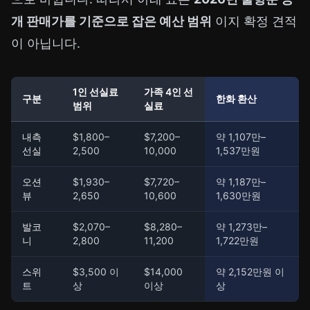
개 판매가를 기준으로 잡은 예산 범위
이지 확정 견적
이 아닙니다.
1인 선실료
가족 4인 선
구분
한화 환산
범위
실료
내측
$1,800–
$7,200–
약 1,107만–
선실
2,500
10,000
1,537만원
오션
$1,930–
$7,720–
약 1,187만–
뷰
2,650
10,600
1,630만원
발코
$2,070–
$8,280–
약 1,273만–
니
2,800
11,200
1,722만원
스위
$3,500 이
$14,000
약 2,152만원 이
트
상
이상
상