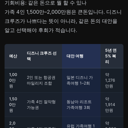
기회비용: 같은 돈으로 뭘 할 수 있나
가족 4인 1,500만–2,000만원은 큰돈입니다. 디즈니
크루즈가 나쁘다는 뜻이 아니라, 같은 돈의 대안을
알고 선택해야 후회가 적습니다.
5년 연
디즈니 크루즈 선
예산
대안 여행
5% 복
택
리
1,00
약
2인 또는 항공권
일본 디즈니 가
0만
1,276
마일리지 조합
족여행 1–2회
원
만원
1,50
약
가족 4인 절약형
동남아 리조트
0만
1,914
가능권
가족여행 3회
원
만원
2,0
약
유럽 가족여행 1