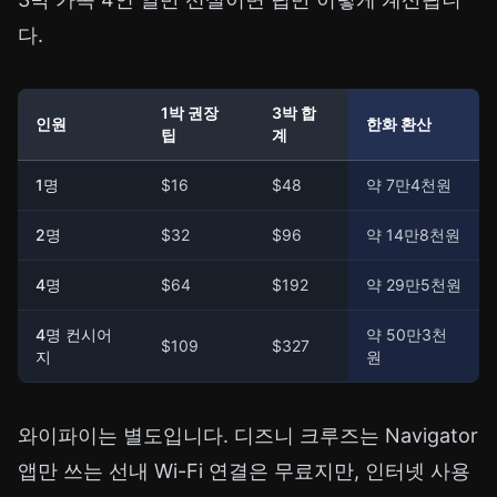
다.
1박 권장
3박 합
인원
한화 환산
팁
계
1명
$16
$48
약 7만4천원
2명
$32
$96
약 14만8천원
4명
$64
$192
약 29만5천원
4명 컨시어
약 50만3천
$109
$327
지
원
와이파이는 별도입니다. 디즈니 크루즈는 Navigator
앱만 쓰는 선내 Wi-Fi 연결은 무료지만, 인터넷 사용