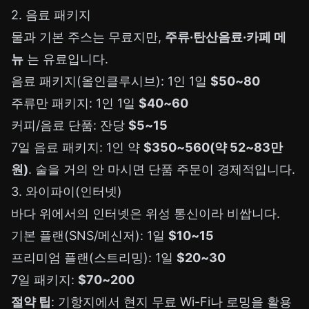
2. 음료 패키지
물과 기본 주스는 무료지만,
주류·탄산음료·카페 메
뉴
는 유료입니다.
음료 패키지(올인클루시브): 1인 1일
$50~80
주류만 패키지: 1인 1일
$40~60
커피/음료 단품: 잔당
$5~15
7일 음료 패키지: 1인 약
$350~560(약 52~83만
원)
. 술을 거의 안 마시면 단품 주문이 경제적입니다.
3. 와이파이(인터넷)
바다 위에서의 인터넷은 위성 통신이라 비쌉니다.
기본 플랜(SNS/메신저): 1일
$10~15
프리미엄 플랜(스트리밍): 1일
$20~30
7일 패키지:
$70~200
절약 팁
: 기항지에서 현지 무료 Wi-Fi나 로밍을 활용