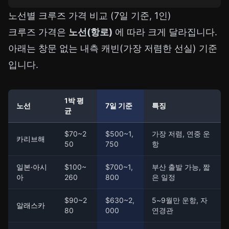
노선별 크루즈 가격 비교 (7일 기준, 1인)
크루즈 가격은
노선(항로)
에 따라 크게 달라집니다.
아래는 창문 없는 내측 캐빈(가장 저렴한 선실) 기준
입니다.
1박 평
노선
7일 기준
특징
균
$70~2
$500~1,
가장 저렴, 연중 운
카리브해
50
750
항
일본·아시
$100~
$700~1,
부산 출발 가능, 짧
아
260
800
은 일정
$90~2
$630~2,
5~9월만 운항, 자
알래스카
80
000
연경관