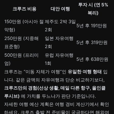
투자 시 (연 5%
크루즈 비용
대안 여행
복리)
150만원 (아시아 절
제주도 2박 3일
5년 후 191만원
약형)
2회
250만원 (지중해
일본 자유여행
5년 후 319만원
표준형)
2회
500만원 (프리미
유럽 자유여행
5년 후 638만원
엄)
1회
크루즈는 “이동 자체가 여행”인
유일한 여행 형태
입
니다. 같은 금액의 자유여행과 단순 비교하기보다,
크루즈만의 경험(선상 생활, 매일 다른 항구, 올인클
루시브)
에 가치를 두느냐가 판단 기준입니다.
자세한 여행 예산 계획은
여행 경비 계산기
에서 확인
하세요. 크루즈 출발 전 준비물이 궁금하다면
해외여