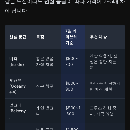
같은 노선이라도
선실 등급
에 따라 가격이 2~5배 차
이 납니다.
7일 카
선실 등급
특징
리브해
추천 대상
기준
예산 여행자, 선
내측
창문 없음,
$500~
실은 잠만 자는
(Inside)
가장 저렴
700
분
오션뷰
$600~
바다 풍경 원하지
(Oceanvi
작은 창문
900
만 예산 제한
ew)
발코니
개인 발코
$800~1
크루즈 경험 중
(Balcony
니
,500
시, 가족 여행
)
넓은 공간,
$1,500