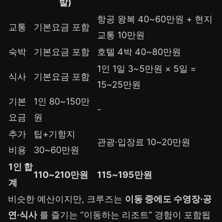
발)
항공 왕복 40~60만원 + 현지
교통
기본요금 포함
교통 10만원
숙박
기본요금 포함
호텔 4박 40~80만원
1인 1일 3~5만원 × 5일 =
식사
기본요금 포함
15~25만원
기본
1인 80~150만
-
요금
원
추가
팁+기항지
관광·입장료 10~20만원
비용
30~60만원
1인 합
110~210만원
115~195만원
계
비슷한 예산이지만, 크루즈는
이동 중에도 수영장·공
연·식사
를 즐기는 “이동하는 리조트” 경험이 포함됩