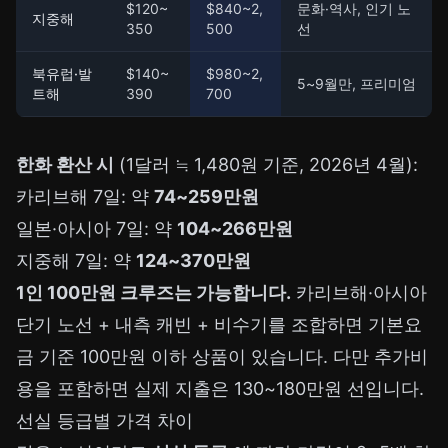
$120~
$840~2,
문화·역사, 인기 노
지중해
350
500
선
북유럽·발
$140~
$980~2,
5~9월만, 프리미엄
트해
390
700
한화 환산 시
(1달러 ≒ 1,480원 기준, 2026년 4월):
카리브해 7일: 약
74~259만원
일본·아시아 7일: 약
104~266만원
지중해 7일: 약
124~370만원
1인 100만원 크루즈는 가능합니다.
카리브해·아시아
단기 노선 + 내측 캐빈 + 비수기를 조합하면 기본요
금 기준 100만원 이하 상품이 있습니다. 다만 추가비
용을 포함하면 실제 지출은 130~180만원 선입니다.
선실 등급별 가격 차이