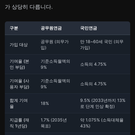
가 상당히 다릅니다.
구분
공무원연금
국민연금
공무원 (의무가
만 18~60세 국민 (의무
가입 대상
입)
가입)
기여율 (본
기준소득월액의
소득의 4.75%
인 부담)
9%
기여율 (사
기준소득월액의
소득의 4.75%
용자 부담)
9%
합계 기여
9.5% (2033년까지 13%
18%
율
로 단계 인상 확정)
지급률 (재
1.7% (2035년
약 1.075% (소득대체율
직 1년당)
목표)
43%)