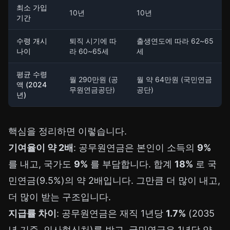
최소 가입
10년
10년
기간
수령 개시
퇴직 시기에 따
출생연도에 따라 62~65
나이
라 60~65세
세
평균 수령
월 290만원 (공
월 약 64만원 (국민연금
액 (2024
무원연금공단)
공단)
년)
핵심을 정리하면 이렇습니다.
기여율이 약 2배
: 공무원연금은 본인이 소득의
9%
를 내고, 국가도
9%
를 부담합니다. 합계
18%
로 국
민연금(9.5%)의 약 2배입니다. 그만큼 더 많이 내고,
더 많이 받는 구조입니다.
지급률 차이
: 공무원연금은 재직 1년당
1.7%
(2035
년 기준, 인사혁신처)를 받고, 국민연금은 1년당 약