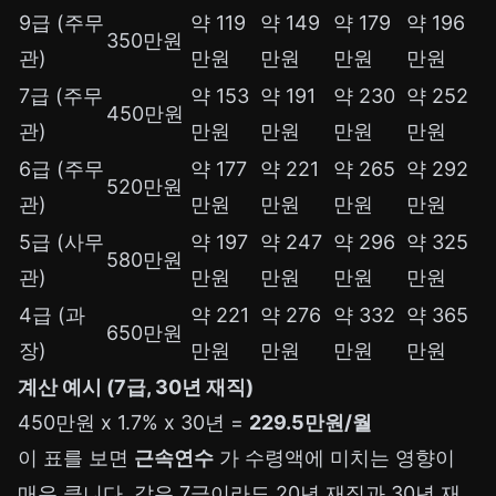
9급 (주무
약 119
약 149
약 179
약 196
350만원
관)
만원
만원
만원
만원
7급 (주무
약 153
약 191
약 230
약 252
450만원
관)
만원
만원
만원
만원
6급 (주무
약 177
약 221
약 265
약 292
520만원
관)
만원
만원
만원
만원
5급 (사무
약 197
약 247
약 296
약 325
580만원
관)
만원
만원
만원
만원
4급 (과
약 221
약 276
약 332
약 365
650만원
장)
만원
만원
만원
만원
계산 예시 (7급, 30년 재직)
450만원 x 1.7% x 30년 =
229.5만원/월
이 표를 보면
근속연수
가 수령액에 미치는 영향이
매우 큽니다. 같은 7급이라도 20년 재직과 30년 재