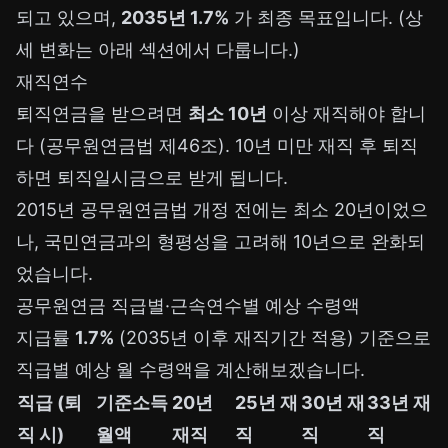
되고 있으며,
2035년 1.7%
가 최종 목표입니다. (상
세 변화는 아래 섹션에서 다룹니다.)
재직연수
퇴직연금을 받으려면
최소 10년
이상 재직해야 합니
다 (공무원연금법 제46조). 10년 미만 재직 후 퇴직
하면 퇴직일시금으로 받게 됩니다.
2015년 공무원연금법 개정 전에는 최소 20년이었으
나, 국민연금과의 형평성을 고려해 10년으로 완화되
었습니다.
공무원연금 직급별·근속연수별 예상 수령액
지급률
1.7%
(2035년 이후 재직기간 적용) 기준으로
직급별 예상 월 수령액을 계산해보겠습니다.
직급 (퇴
기준소득
20년
25년 재
30년 재
33년 재
직 시)
월액
재직
직
직
직