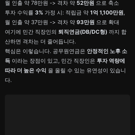
월 인출 약 78만원 -> 격차 약
52만원
으로 축소
투자 수익률
3%
가정 시: 적립금 약
1억 1,100만원
,
월 인출 약 37만원 -> 격차 약
93만원
으로 확대
여기에 민간 직장인의
퇴직연금(DB/DC형)
까지 합
산하면 격차는 더 줄어듭니다.
핵심은 이렇습니다. 공무원연금은
안정적인 노후 소
득
이라는 장점이 있고, 민간 직장인은
투자 역량에
따라 더 높은 수익
을 올릴 수 있는 유연성이 있습니
다.