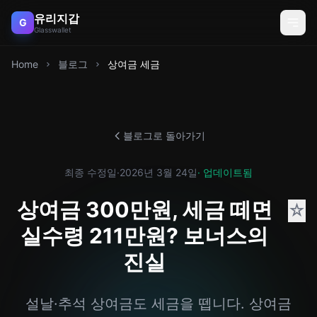
유리지갑
G
Glasswallet
Home
블로그
상여금 세금
블로그로 돌아가기
최종 수정일
·
2026년 3월 24일
· 업데이트됨
상여금 300만원, 세금 떼면
☆
실수령 211만원? 보너스의
진실
설날·추석 상여금도 세금을 뗍니다. 상여금