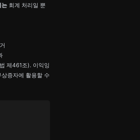
기는
회계 처리일 뿐
증거
과
법 제461조). 이익잉
무상증자에 활용할 수