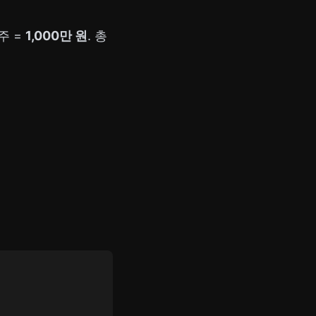
0주 =
1,000만 원
. 총