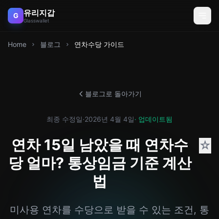
유리지갑
G
Glasswallet
Home
블로그
연차수당 가이드
블로그로 돌아가기
최종 수정일
·
2026년 4월 4일
· 업데이트됨
연차 15일 남았을 때 연차수
☆
당 얼마? 통상임금 기준 계산
법
미사용 연차를 수당으로 받을 수 있는 조건, 통