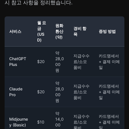
시 참고 사항을 정리했습니다.
월 요
원화
금
경비 항
서비스
환산
증빙 방법
(US
목
(약)
D)
약
지급수수
카드명세서
ChatGPT
28,0
$20
료/소모
+ 결제 이메
Plus
00
품비
일
원
약
지급수수
카드명세서
Claude
28,0
$20
료/소모
+ 결제 이메
Pro
00
품비
일
원
약
지급수수
카드명세서
Midjourne
14,0
$10
료/소모
+ 결제 이메
y (Basic)
00
품비
일