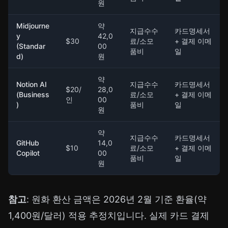
원
Midjourne
약
지급수수
카드명세서
y
42,0
$30
료/소모
+ 결제 이메
(Standar
00
품비
일
d)
원
약
Notion AI
지급수수
카드명세서
$20/
28,0
(Business
료/소모
+ 결제 이메
인
00
)
품비
일
원
약
지급수수
카드명세서
GitHub
14,0
$10
료/소모
+ 결제 이메
Copilot
00
품비
일
원
참고
: 원화 환산 금액은 2026년 2월 기준 환율(약
1,400원/달러) 적용 추정치입니다. 실제 카드 결제