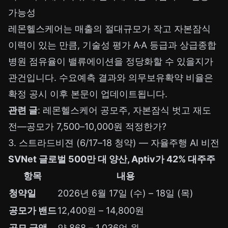
가능성
레몬헬스케어는 매출의 절대규모가 작고 자본잠식
이력이 있는 만큼, 기술성 평가 A·A 등급과 상급종합
병원 점유율이 밸류에이션을 정당화할 수 있을지가
관건입니다. 수요예측 결과와 의무보유확약 비율은
확정 공시 이후 본문이 업데이트됩니다.
관련 글
:
레몬헬스케어 공모주, 자본잠식 벗고 재도
전—공모가 7,500–10,000원 적정한가?
3. 스트라드비젼 (6/17–18 청약) — 자율주행 AI 비전
SVNet 글로벌 500만 대 양산, Aptiv가 42% 대주주
항목
내용
청약일
2026년 6월 17일 (수) – 18일 (목)
공모가 밴드
12,400원 – 14,800원
공모 금액
약 868 – 1,036억 원