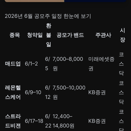
2026년 6월 공모주 일정 한눈에 보기
환
시
종목
청약일
불
공모가 밴드
주관사
장
일
코
6/
7,000–8,000
미래에셋증
매드업
6/1–2
스
5
원
권
닥
코
레몬헬
6/
7,500–10,000
6/9–10
KB증권
스
스케어
12
원
닥
코
스트라
6/
12,400–
6/17–18
KB증권
스
드비젼
22
14,800원
닥