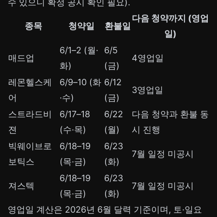
수 있으니 확정 공시 확인 필요).
다음 청약까지 (영업
종목
청약일
환불일
일)
6/1–2 (월·
6/5
매드업
4영업일
화)
(금)
레몬헬스케
6/9–10 (화
6/12
3영업일
어
·수)
(금)
스트라드비
6/17–18
6/22
다음 청약과 환불 동
젼
(수·목)
(월)
시 진행
빅웨이브로
6/18–19
6/23
7월 일정 미공시
보틱스
(목·금)
(화)
6/18–19
6/23
져스텍
7월 일정 미공시
(목·금)
(화)
영업일 계산은 2026년 6월 달력 기준이며, 토·일요