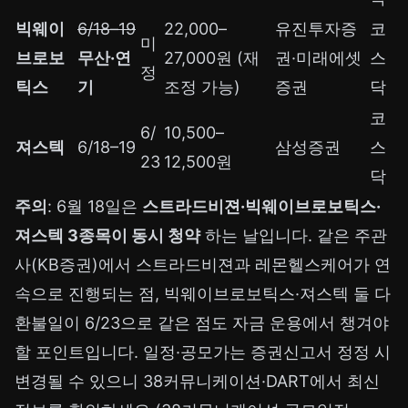
빅웨이
6/18–19
22,000–
유진투자증
코
미
브로보
무산·연
27,000원 (재
권·미래에셋
스
정
틱스
기
조정 가능)
증권
닥
코
6/
10,500–
져스텍
6/18–19
삼성증권
스
23
12,500원
닥
주의
: 6월 18일은
스트라드비젼·빅웨이브로보틱스·
져스텍 3종목이 동시 청약
하는 날입니다. 같은 주관
사(KB증권)에서 스트라드비젼과 레몬헬스케어가 연
속으로 진행되는 점, 빅웨이브로보틱스·져스텍 둘 다
환불일이 6/23으로 같은 점도 자금 운용에서 챙겨야
할 포인트입니다. 일정·공모가는 증권신고서 정정 시
변경될 수 있으니 38커뮤니케이션·DART에서 최신