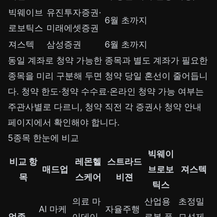
빅웨이브
유진투자증권·
6월 초까지
로보틱스
미래에셋증권
져스텍
삼성증권
6월 초까지
동일 계좌로 청약 가능한 종목과 별도 계좌가 필요한
종목을 미리 구분해 두면 청약 당일 혼선이 줄어듭니
다. 청약 한도·청약 수수료·온라인 청약 가능 여부는
주관사별로 다르니, 청약 직전 각 증권사 청약 안내
페이지에서 확인해야 합니다.
5종목 한눈에 비교
빅웨이
비교 항
레몬헬
스트라드
매드업
브로보
져스텍
목
스케어
비젼
틱스
의료 마
산업용
초정밀
AI 마케
자율주행
업종
이데이
로봇 플
모션제