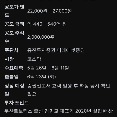
공모가 밴
22,000원 – 27,000원
드
공모 금액
약 440 – 540억 원
공모 주식
2,000,000주
수
주관사
유진투자증권·미래에셋증권
시장
코스닥
수요예측
5월 26일 – 6월 11일
환불일
6월 23일 (화)
상장 예정
증권신고서 효력 발생 후 확정 공시 확인
일
필요
투자 포인트
두산로보틱스 출신 김민교 대표가 2020년 설립한
산