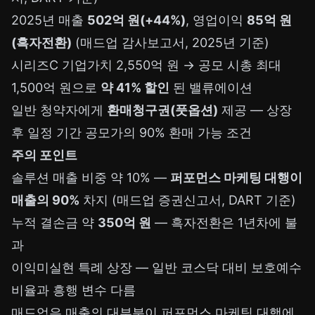
2025년 매출
502억 원(+44%)
, 영업이익
85억 원
(흑자전환)
(매드업 감사보고서, 2025년 기준)
시리즈C 기업가치 2,550억 원 → 공모 시총 최대
1,500억 원으로
약 41% 할인
된 밸류에이션
일반 청약자에게
환매청구권(풋옵션)
제공 — 상장
후 일정 기간 공모가의 90% 환매 가능 조건
주의 포인트
솔루션 매출 비중 약 10% —
퍼포먼스 마케팅 대행이
매출의 90%
차지 (매드업 증권신고서, DART 기준)
누적 결손금 약
350억 원
— 흑자전환은 1년차에 불
과
이익미실현 특례 상장 — 일반 코스닥 대비 보호예수
비율과 흥행 변수 다름
매드업은 매출의 대부분이 퍼포먼스 마케팅 대행에