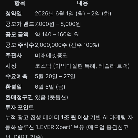
항목
내용
청약일
2026년 6월 1일 (월) – 2일 (화)
공모가 밴드
7,000원 – 8,000원
공모 금액
약 140 – 160억 원
공모 주식수
2,000,000주 (신주 100%)
주관사
미래에셋증권
시장
코스닥 (이익미실현 특례, 테슬라 트랙)
수요예측
5월 20일 – 27일
환불일
6월 5일 (금)
환매청구권
있음 (풋옵션)
투자 포인트
누적 광고 집행 데이터
1조 원 이상
기반 AI 마케팅 자
동화 솔루션 ‘LEVER Xpert’ 보유 (매드업 증권신고
서, DART 기준)