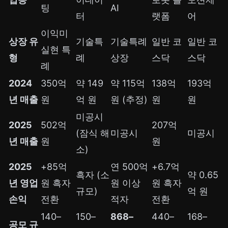
팅
AI
터
랫폼
어
이익미
상장 유
기술특
기술특례
일반 코
일반 코
실현 특
형
례
상장
스닥
스닥
례
2024
350억
약 149
약 115억
138억
193억
년 매출
원
억 원
원 (추정)
원
원
미공시
2025
502억
207억
(잠식 해
미공시
미공시
년 매출
원
원
소)
2025
+85억
연 500억
+6.7억
흑자 (소
약 0.65
년 영업
원 흑자
원 이상
원 흑자
규모)
억 원
손익
전환
적자
전환
140–
150–
868–
440–
168–
공모 규