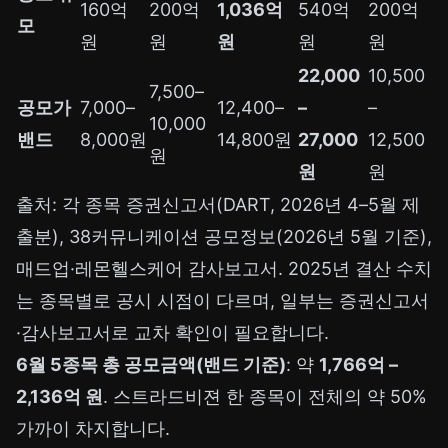
160억
200억
1,036억
540억
200억
모
원
원
원
원
원
22,000
10,500
7,500–
공모가
7,000–
12,400–
–
–
10,000
밴드
8,000원
14,800원
27,000
12,500
원
원
원
출처: 각 종목 증권신고서(DART, 2026년 4–5월 제
출분), 38커뮤니케이션 공모정보(2026년 5월 기준),
매드업·레몬헬스케어 감사보고서. 2025년 결산 수치
는 종목별로 공시 시점이 다르며, 일부는 증권신고서
·감사보고서로 교차 확인이 필요합니다.
6월 5종목 총 공모금액(밴드 기준)
: 약
1,766억 –
2,136억 원
. 스트라드비젼 한 종목이 전체의 약 50%
가까이 차지합니다.