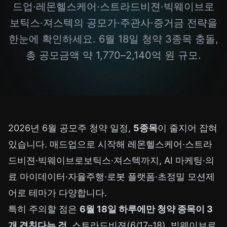
드업·레몬헬스케어·스트라드비젼·빅웨이브로
보틱스·져스텍의 공모가·주관사·증거금 전략을
한눈에 확인하세요. 6월 18일 청약 3종목 충돌,
총 공모금액 약 1,770–2,140억 원 규모.
2026년 6월 공모주 청약 일정,
5종목
이 줄지어 잡혀
있습니다. 매드업으로 시작해 레몬헬스케어·스트라
드비젼·빅웨이브로보틱스·져스텍까지, AI 마케팅·의
료 마이데이터·자율주행·로봇 플랫폼·초정밀 모션제
어로 테마가 다양합니다.
특히 주의할 점은
6월 18일 하루에만 청약 종목이 3
개 겹친다는 것
. 스트라드비젼(6/17–18), 빅웨이브로